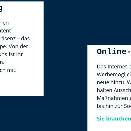
g
chen
tent
Präsenz – das
ppe. Von der
Online
s ist Ihr
n.
Das Internet 
ch mit.
Werbemöglich
neue hinzu. W
halten Aussc
Maßnahmen ge
bis hin zur S
Sie brauche