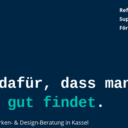
Re
Sup
Fö
dafür, dass ma
 gut findet
.
rken- & Design-Beratung in Kassel