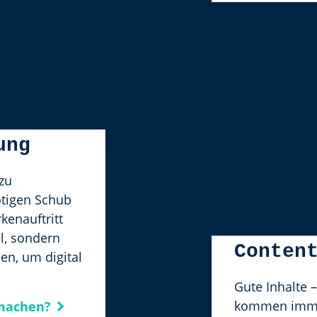
ung
zu
ötigen Schub
kenauftritt
el, sondern
Conten
n, um digital
Gute Inhalte –
kommen immer
 machen?